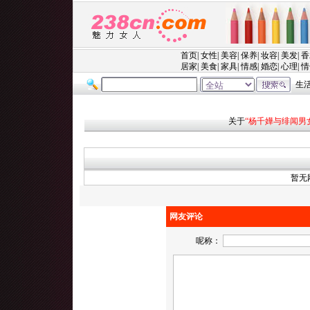
关于
“杨千嬅与绯闻男女
暂无
网友评论
呢称：