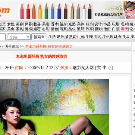
>>
明星追踪
>>
李湘坦露酥胸 熟女的性感宣言
李湘坦露酥胸 熟女的性感宣言
大
击：
2610
时间：
2006/7/12 2:12:07
来源：
魅力女人网
[
中
]
小