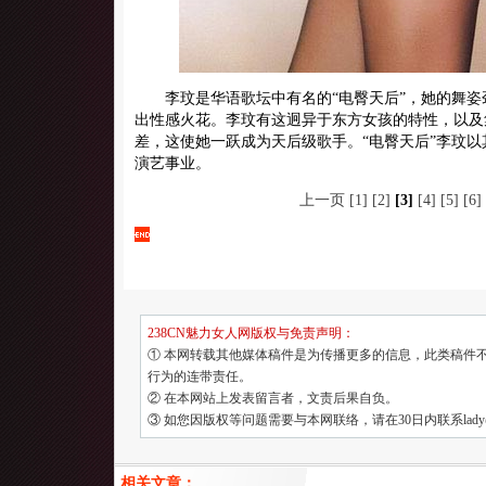
李玟是华语歌坛中有名的“电臀天后”，她的舞姿
出性感火花。李玟有这迥异于东方女孩的特性，以及
差，这使她一跃成为天后级歌手。“电臀天后”李玟
演艺事业。
上一页
[1]
[2]
[3]
[4]
[5]
[6]
238CN魅力女人网版权与免责声明：
① 本网转载其他媒体稿件是为传播更多的信息，此类稿件
行为的连带责任。
② 在本网站上发表留言者，文责后果自负。
③ 如您因版权等问题需要与本网联络，请在30日内联系lady@23
相关文章：