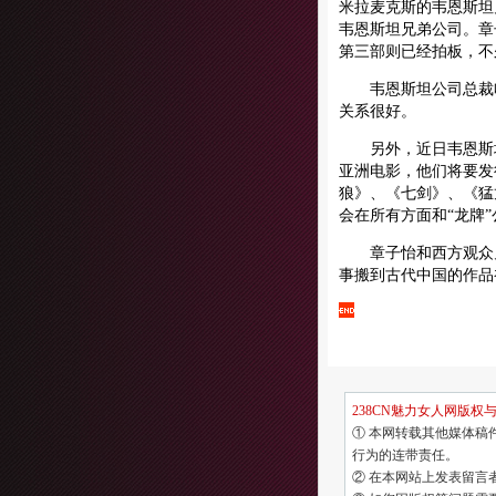
米拉麦克斯的韦恩斯坦
韦恩斯坦兄弟公司。章
第三部则已经拍板，不
韦恩斯坦公司总裁哈
关系很好。
另外，近日韦恩斯坦兄弟公
亚洲电影，他们将要发
狼》、《七剑》、《猛
会在所有方面和“龙牌
章子怡和西方观众见
事搬到古代中国的作品
238CN魅力女人网版权
① 本网转载其他媒体稿
行为的连带责任。
② 在本网站上发表留言