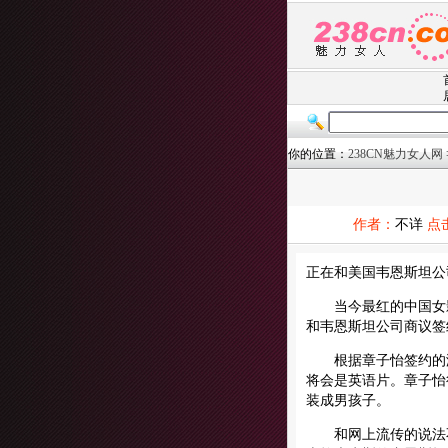
你的位置：
238CN魅力女人网
作者：
不详
点
正在和美国韦恩斯坦公
当今最红的中国女影
和韦恩斯坦公司商议签
根据章子怡签约的海外
将会是英语片。章子怡
装成男孩子。
和网上流传的说法不同