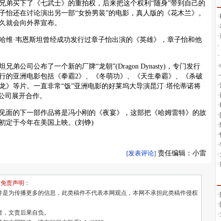
兄弟买下了《七武士》的重拍权，后来把这个权利“随身”带到自己的
子怡还在讨论演出另一部“女扮男装”的电影，真人版的《花木兰》。
久就会向外界宣布。
维·韦恩斯坦曾经成功发行过章子怡出演的《英雄》，章子怡和他
司公布了一个新的厂牌“龙朝”(Dragon Dynasty)，专门发行
行的亚洲电影包括《拳霸2》、《冬萌功》、《天生拳霸》、《杀破
龙》等片。一直非常“饭”亚洲电影的好莱坞大导演昆汀·塔伦蒂诺将
”公司展开合作。
面的下一部作品将是冯小刚的《夜宴》，这部把《哈姆雷特》的故
初定于今年在美国上映。(刘铮)
[发表评论]
责任编辑：小雷
与免责声明：
件是为传播更多的信息，此类稿件不代表本网观点，本网不承担此类稿件侵权
者，文责后果自负。