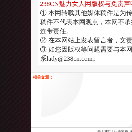
238CN魅力女人网版权与免责声
① 本网转载其他媒体稿件是为
稿件不代表本网观点，本网不承
连带责任。
② 在本网站上发表留言者，文
③ 如您因版权等问题需要与本网
系lady@238cn.com。
相关文章：