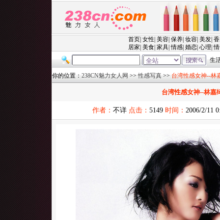
你的位置：
238CN魅力女人网
>>
性感写真
>>
台湾性感女神--林
台湾性感女神--林嘉
作者：
不详
点击：
5149
时间：
2006/2/11 0