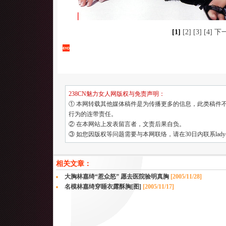
[1]
[2]
[3]
[4]
下
238CN魅力女人网版权与免责声明：
① 本网转载其他媒体稿件是为传播更多的信息，此类稿件
行为的连带责任。
② 在本网站上发表留言者，文责后果自负。
③ 如您因版权等问题需要与本网联络，请在30日内联系lady@23
相关文章：
大胸林嘉绮“惹众怒” 愿去医院验明真胸
[2005/11/28]
名模林嘉绮穿睡衣露酥胸[图]
[2005/11/17]