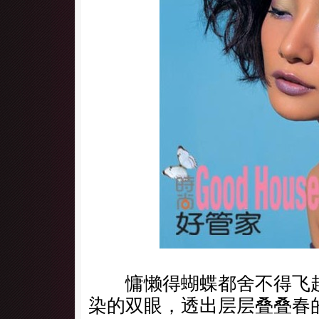
慵懒得蝴蝶都舍不得飞起
染的双眼，透出层层叠叠春