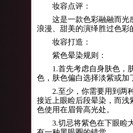
妆容点评：
这是一款色彩融融而光感
浪漫、甜美的演绎胜过色彩
妆容打造：
紫色晕染规则：
1.首先考虑自身肤色，
色，肤色偏白选择淡紫或加
2.至少，你需要用到两种
接近上眼睑后段晕染，而浅
色使用在眉骨高光处。
3.切忌将紫色在下眼睑大
有一种黑眼圈的错觉。