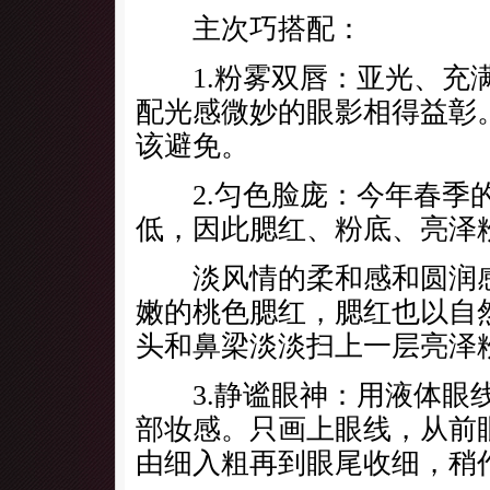
主次巧搭配：
1.粉雾双唇：亚光、充满
配光感微妙的眼影相得益彰
该避免。
2.匀色脸庞：今年春季的
低，因此腮红、粉底、亮泽
淡风情的柔和感和圆润感
嫩的桃色腮红，腮红也以自
头和鼻梁淡淡扫上一层亮泽
3.静谧眼神：用液体眼线
部妆感。只画上眼线，从前
由细入粗再到眼尾收细，稍