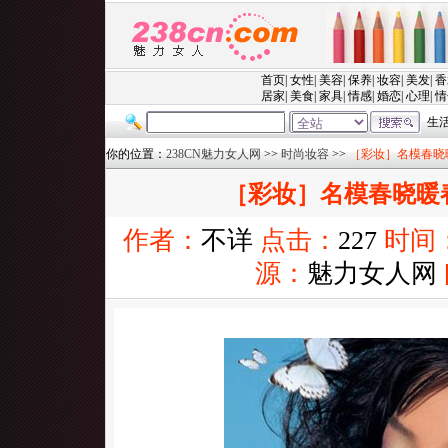
你的位置：
238CN魅力女人网
>>
时尚妆容
>>
［彩妆］名模春晓
［彩妆］名模春晓暖
作者：
不详
点击：
227
时间
源：
魅力女人网